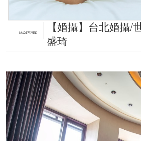
【婚攝】台北婚攝/世
UNDEFINED
盛琦