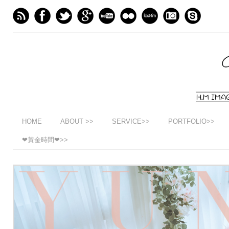
HOME
ABOUT >>
SERVICE>>
PORTFOLIO>>
❤黃金時間❤>>