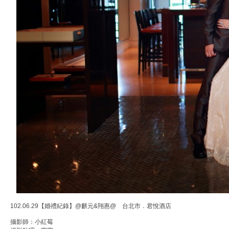
102.06.29【婚禮紀錄】@麒元&翔惠@ 台北市．君悅酒店
攝影師：小紅莓