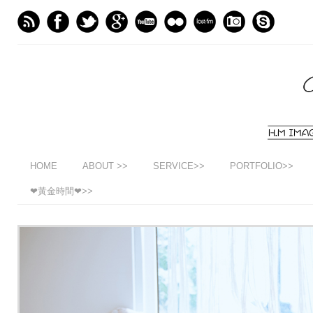
HOME
ABOUT >>
SERVICE>>
PORTFOLIO>>
❤黃金時間❤>>