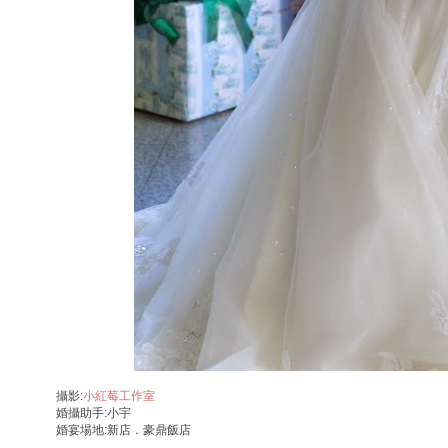
攝影:
小紅莓工作室
婚攝助手:小宇
婚宴場地:新店．豪鼎飯店