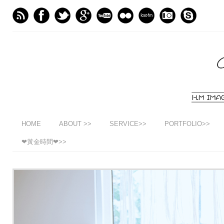
HOME
ABOUT >>
SERVICE>>
PORTFOLIO>>
❤黃金時間❤>>