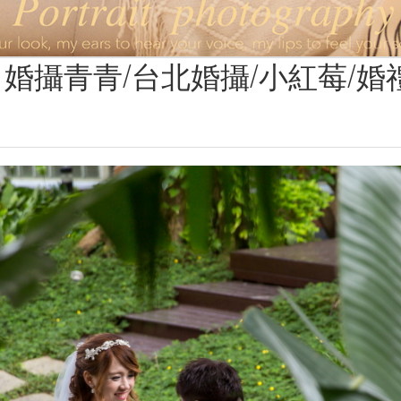
婚攝青青/台北婚攝/小紅莓/婚