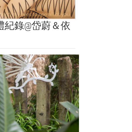
禮紀錄@岱蔚＆依