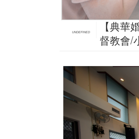
【典華婚
UNDEFINED
督教會/