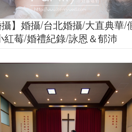
攝】婚攝/台北婚攝/大直典華/
小紅莓/婚禮紀錄/詠恩＆郁沛