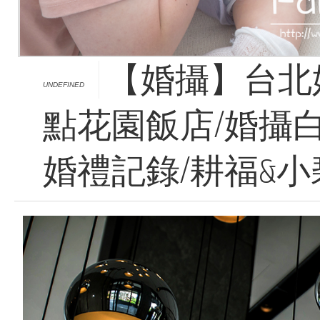
【婚攝】台北
UNDEFINED
點花園飯店/婚攝
婚禮記錄/耕福&小