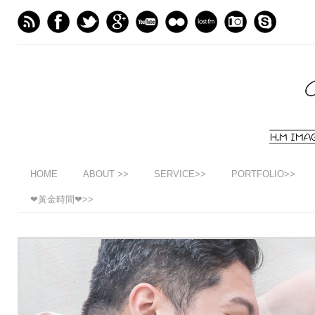
HOME
ABOUT >>
SERVICE>>
PORTFOLIO>>
❤黃金時間❤>>