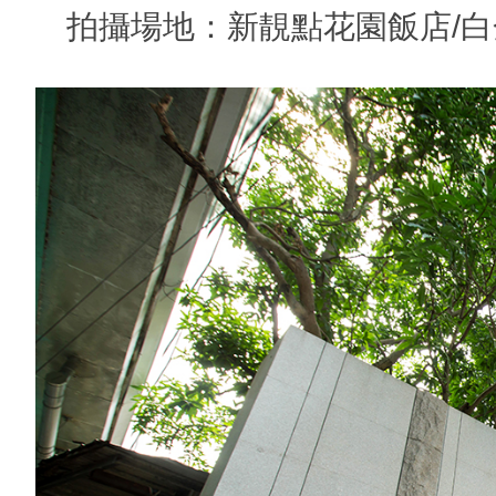
拍攝場地：新靚點花園飯店/白