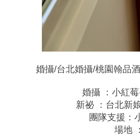
婚攝/台北婚攝/桃園翰品酒
婚攝 ：小紅莓-
新祕 ：台北新娘
團隊支援：小
場地 