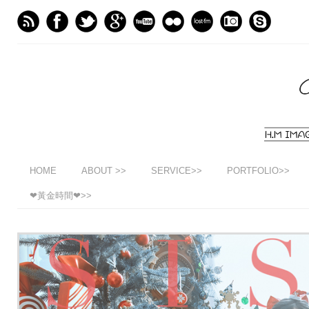
HOME
ABOUT >>
SERVICE>>
PORTFOLIO>>
❤黃金時間❤>>