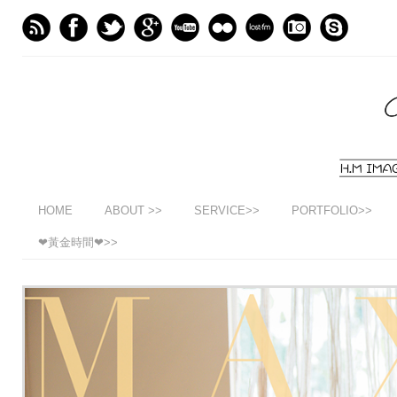
HOME
ABOUT >>
SERVICE>>
PORTFOLIO>>
❤黃金時間❤>>