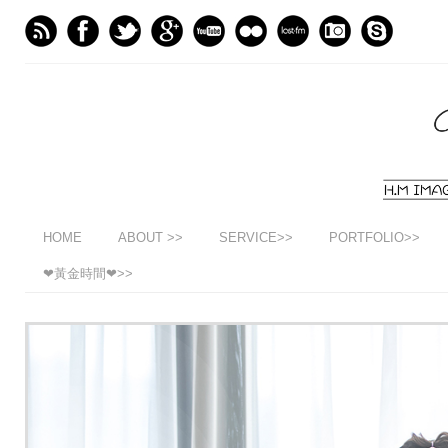
HOME
ABOUT >>
SERVICE>>
PORTFOLIO>>
❤黃金時間❤>>