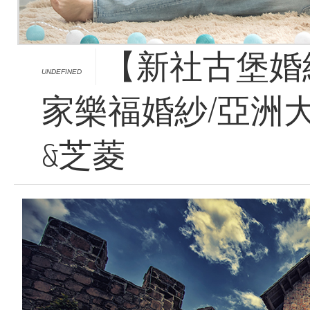
【新社古堡婚紗
UNDEFINED
家樂福婚紗/亞洲大
&芝菱