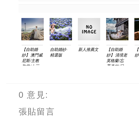
【自助婚
自助婚紗-
新人推薦文
【自助婚
【
紗】 澳門威
精選版
紗】 清境老
紗
尼斯/主教
英格蘭/忘
教堂/大三
憂森林/日
巴牌坊/宗
月潭/小倫
德/義勇+曉
+宛真
雲
0 意見:
張貼留言