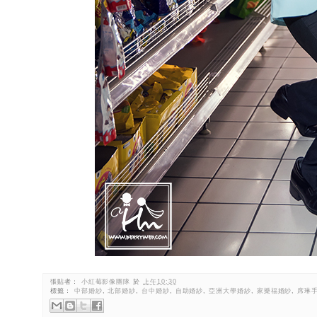
張貼者：
小紅莓影像團隊
於
上午10:30
標籤：
中部婚紗
,
北部婚紗
,
台中婚紗
,
自助婚紗
,
亞洲大學婚紗
,
家樂福婚紗
,
席琳