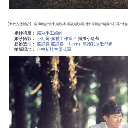
【新社古堡婚紗】 自助婚紗/台中婚紗/家樂福婚紗/亞洲大學婚紗/婚攝小紅莓/ 竑
婚紗禮服：
席琳手工婚紗
婚紗攝影：
小紅莓-婚禮工作室
／ 婚攝小紅莓
新祕造型：
莊謹嘉
莊謹嘉 （Leka）整體彩妝造型師
拍攝場地：
台中新社古堡花園