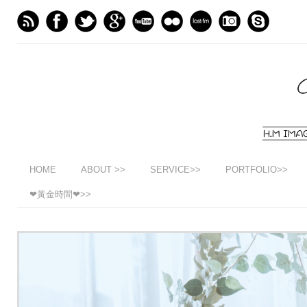
HOME
ABOUT >>
SERVICE>>
PORTFOLIO>>
❤黃金時間❤>>