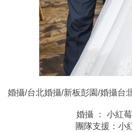
婚攝/台北婚攝/新板彭園/婚
婚攝 ： 小紅莓
團隊支援：小紅