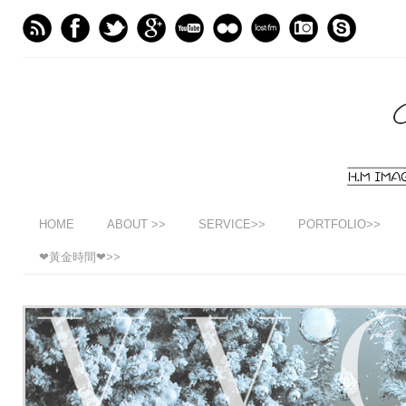
HOME
ABOUT >>
SERVICE>>
PORTFOLIO>>
❤黃金時間❤>>