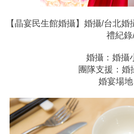
【晶宴民生館婚攝】婚攝/台北婚攝
禮紀錄
婚攝：婚攝小
團隊支援：婚
婚宴場地