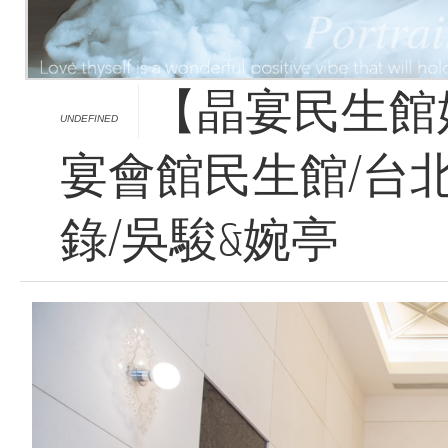
【晶宴民生館
UNDEFINED
宴會館民生館/台
錄/吳駿&婉亭