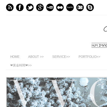
HOME
ABOUT >>
SERVICE>>
PORTFOLIO>>
❤黃金時間❤>>