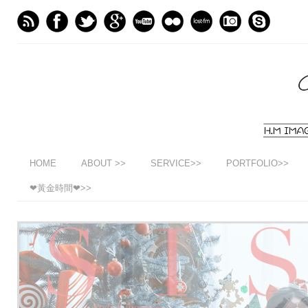
HOME
ABOUT >>
SERVICE>>
PORTFOLIO>>
❤黃金時間❤>>