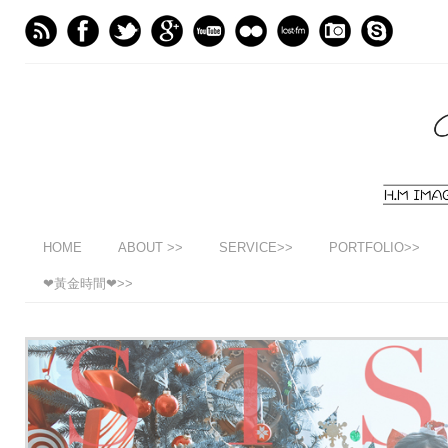
HOME
ABOUT >>
SERVICE>>
PORTFOLIO>>
❤黃金時間❤>>