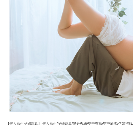
【健人蓋伊孕婦寫真】 健人蓋伊/孕婦寫真/健身教練/空中有氧/空中瑜珈/孕婦禮服