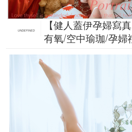
【健人蓋伊孕婦寫真】
UNDEFINED
有氧/空中瑜珈/孕婦