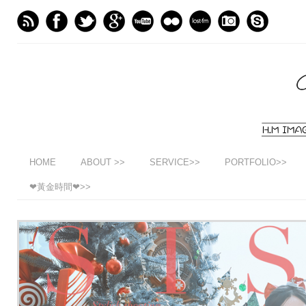
HOME
ABOUT >>
SERVICE>>
PORTFOLIO>>
❤黃金時間❤>>