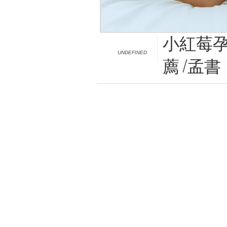
小紅莓孕
UNDEFINED
薦 /孟書